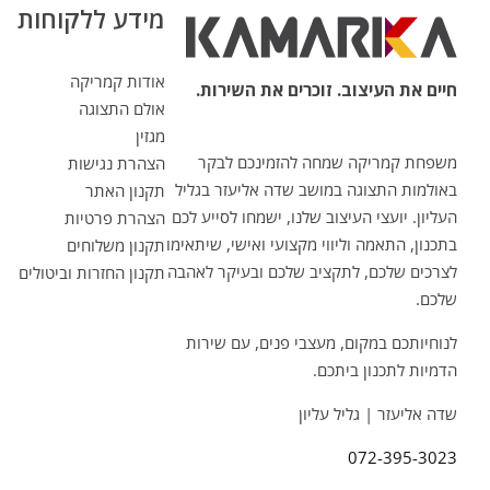
מידע ללקוחות
אודות קמריקה
חיים את העיצוב. זוכרים את השירות.
אולם התצוגה
מגזין
משפחת קמריקה שמחה להזמינכם לבקר
הצהרת נגישות
באולמות התצוגה במושב שדה אליעזר בגליל
תקנון האתר
העליון. יועצי העיצוב שלנו, ישמחו לסייע לכם
הצהרת פרטיות
בתכנון, התאמה וליווי מקצועי ואישי, שיתאימו
תקנון משלוחים
לצרכים שלכם, לתקציב שלכם ובעיקר לאהבה
תקנון החזרות וביטולים
שלכם.
לנוחיותכם במקום, מעצבי פנים, עם שירות
הדמיות לתכנון ביתכם.
שדה אליעזר | גליל עליון
072-395-3023