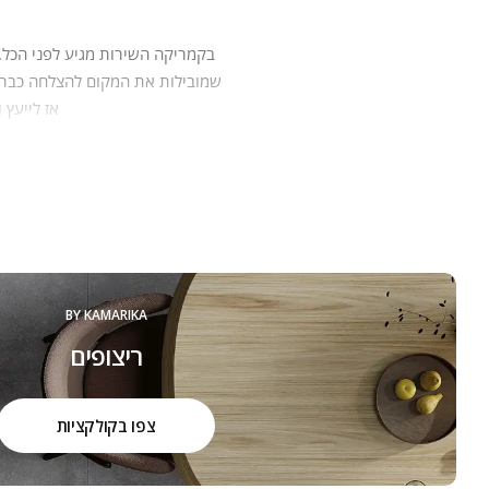
בקמריקה‭ ‬השירות‭
‬שמובילות‭ ‬את‭ ‬המקום‭ ‬להצלחה‭ ‬כבר‭ ‬30 ‭ ‬שנה:‭
‬אז‭ ‬לייעץ‭ ‬ולהתאים‭ ‬להם‭ ‬את‭ ‬המוצרים,‭ ‬שיהפכו‭ ‬את‭ ‬ביתם‭ ‬ליצירה,‭ ‬ממנה‭ ‬יהנו‭ ‬יום יום, שנים‭ ‬רבות.‭ ‬
הכל מתחיל באהבה גדולה שמושרש
המו
BY KAMARIKA
ריצופים
צפו בקולקציות