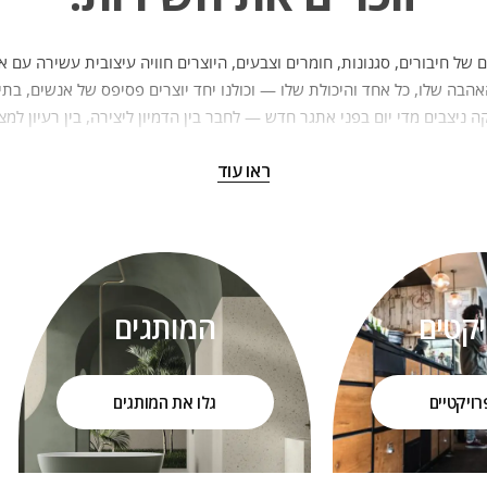
 של חיבורים, סגנונות, חומרים וצבעים, היוצרים חוויה עיצובית עשירה עם א
הבה שלו, כל אחד והיכולת שלו — וכולנו יחד יוצרים פסיפס של אנשים, בתים
 ניצבים מדי יום בפני אתגר חדש — לחבר בין הדמיון ליצירה, בין רעיון למצ
ה וחדשנות עיצובית, הפכה את קמריקה לאחת החברות המשמעותיות והמובילו
ראו עוד
ל בסיס שבועי ומעניק ללקוחות ולמעצבים חוויה מעצימה, מרגשת ויצירתית.
ך שלנו בעולם העיצוב החלה לפני כשלושה עשורים, מתוך אהבה אמיתית לבי
התאמץ יותר מאחרים כדי להגשים חלום — להפוך למרכז עיצוב משמעותי, מקו
לאדריכלים ולבונים בכל רחבי הארץ.
לסביבה הפכה את קמריקה לחלק בלתי נפרד ממשפחות רבות בישראל, שנהנות 
יקטים
המותגים
ומהשירות האנושי שמלווה אותן לאורך השנים.
 השירותי שלנו הוא אבן יסוד להצלחה — במישור האישי, המשפחתי והעסקי כ
רויקטיים
גלו את המותגים