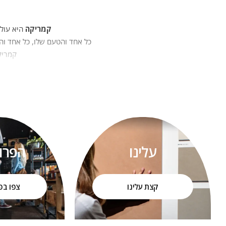
קמריקה
היא עולם
כל אחד והטעם שלו, כל אחד והא
קמריקה
היכולת לשלב בין חזון, טכנולוגי
ע
הדר
כתושבי הגליל, ידענו שעלינו ל
האהבה שלנו לעיצוב, לאנשים ו
עלינו
הפרו
החזון
קצת עלינו
צפו בפ