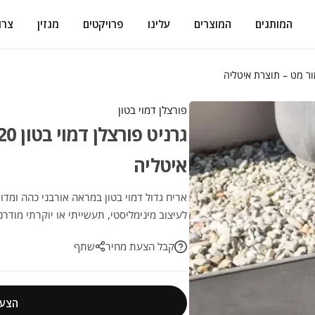
המותגים
המוצרים
עלינו
פרויקטים
מגזין
צרו
פורצלן דמוי בטון
איטליה
אריח גדול דמוי בטון במראה אורבני כהה ומדוי
לעיצוב מינימליסטי, תעשייתי או יוקרתי מודרנ
קבל הצעת מחיר
שתף
הצעת