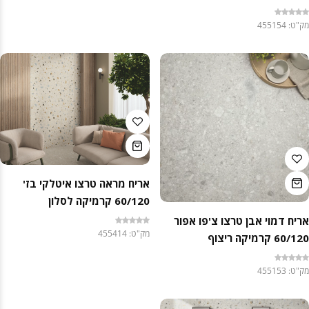
מק"ט: 455154
אריח מראה טרצו איטלקי בז'
60/120 קרמיקה לסלון
אריח דמוי אבן טרצו צ'פו אפור
מק"ט: 455414
60/120 קרמיקה ריצוף
מק"ט: 455153