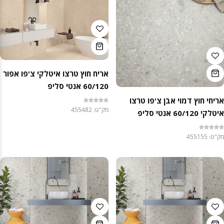
אריח חוץ טרצו איטלקי צ'פו אפור
60/120 אנטי סליפ
אריחי חוץ דמוי אבן צ'פו טרצו
מק"ט: 455482
איטלקי 60/120 אנטי סליפ
מק"ט: 455155