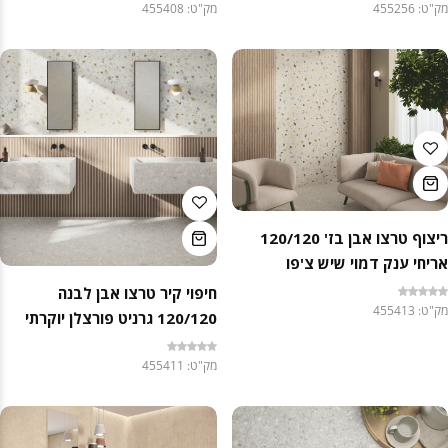
מק"ט: 455256
מק"ט: 455408
ריצוף טרצו אבן בז' 120/120
אריחי ענק דמוי שיש צ'פו
חיפוי קיר טרצו אבן לבנה
מק"ט: 455413
120/120 גרניט פורצלן יוקרתי
מק"ט: 455411