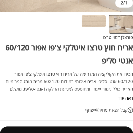
2
/
1
פורצלן דמוי טרצו
אריח חוץ טרצו איטלקי צ'פו אפור 60/120
אנטי סליפ
הכירו את הקולקציה המדהימה של אריח חוץ טרצו איטלקי צ'פו אפור
60/120 אנטי סליפ. אריח איכותי במידות 60X120 מבית מותג הפרימיום.
האריח כולל גימור ייעודי ומחוספס למניעת החלקה (אנטי-סליפ), מושלם
לחיפוי וריצוף חוץ, מרפסות, בריכות שחייה וגינות תוך שמירה על בטיחות
ראה עוד
מקסימלית. השילוב המושלם בין אסתטיקה מרשימה ועמידות יוצאת דופן
קבל הצעת מחיר
שתף
לאורך שנים.