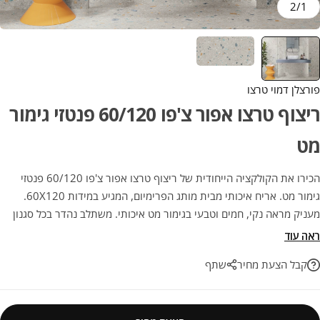
2
/
1
פורצלן דמוי טרצו
ריצוף טרצו אפור צ'פו 60/120 פנטזי גימור
מט
הכירו את הקולקציה הייחודית של ריצוף טרצו אפור צ'פו 60/120 פנטזי
גימור מט. אריח איכותי מבית מותג הפרימיום, המגיע במידות 60X120.
מעניק מראה נקי, חמים וטבעי בגימור מט איכותי. משתלב נהדר בכל סגנון
עיצוב, למראה קלאסי שלעולם לא מתיישן. פתרון עיצובי מנצח לשדרוג
ראה עוד
הפרויקט הבא שלכם בהתאמה מושלמת.
קבל הצעת מחיר
שתף