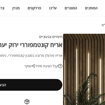
המותגים
המוצרים
עלינו
פרויקטים
מגזין
צרו
חיפויים צבעוניים
אריח קונטמפוררי ירוק יער 15×15 ס"
אריח פורצלן מרובע בסגנון קונטמפוררי, גימור
קבל הצעת מחיר
שתף
הצעת