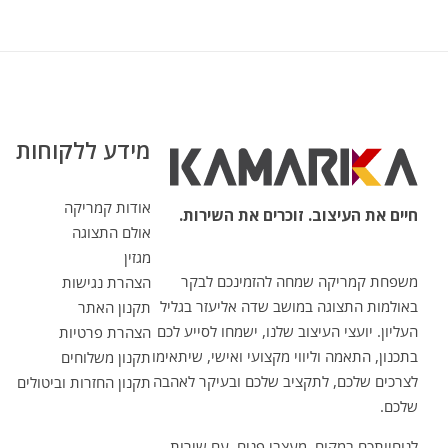
מידע ללקוחות
אודות קמריקה
חיים את העיצוב. זוכרים את השירות.
אולם התצוגה
מגזין
משפחת קמריקה שמחה להזמינכם לבקר
הצהרת נגישות
באולמות התצוגה במושב שדה אליעזר בגליל
תקנון האתר
העליון. יועצי העיצוב שלנו, ישמחו לסייע לכם
הצהרת פרטיות
בתכנון, התאמה וליווי מקצועי ואישי, שיתאימו
תקנון משלוחים
לצרכים שלכם, לתקציב שלכם ובעיקר לאהבה
תקנון החזרות וביטולים
שלכם.
לנוחיותכם במקום, מעצבי פנים, עם שירות