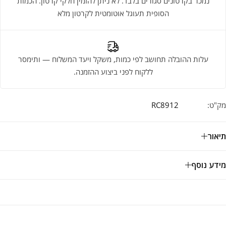
נמכר בקרטונים סגורים בלבד. לא ניתן להזמין חלקי קרטון. הכמות
הסופית תעוגל אוטומטית לקרטון מלא
עלות ההובלה תחושב לפי כמות, משקל ויעד המשלוח — ותימסר
ללקוח לפני ביצוע ההזמנה.
מק"ט:
RC8912
תיאור
מידע נוסף