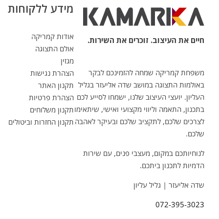
מידע ללקוחות
אודות קמריקה
חיים את העיצוב. זוכרים את השירות.
אולם התצוגה
מגזין
משפחת קמריקה שמחה להזמינכם לבקר
הצהרת נגישות
באולמות התצוגה במושב שדה אליעזר בגליל
תקנון האתר
העליון. יועצי העיצוב שלנו, ישמחו לסייע לכם
הצהרת פרטיות
בתכנון, התאמה וליווי מקצועי ואישי, שיתאימו
תקנון משלוחים
לצרכים שלכם, לתקציב שלכם ובעיקר לאהבה
תקנון החזרות וביטולים
שלכם.
לנוחיותכם במקום, מעצבי פנים, עם שירות
הדמיות לתכנון ביתכם.
שדה אליעזר | גליל עליון
072-395-3023