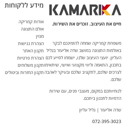
מידע ללקוחות
אודות קמריקה
חיים את העיצוב. זוכרים את השירות.
אולם התצוגה
מגזין
משפחת קמריקה שמחה להזמינכם לבקר
הצהרת נגישות
באולמות התצוגה במושב שדה אליעזר בגליל
תקנון האתר
העליון. יועצי העיצוב שלנו, ישמחו לסייע לכם
הצהרת פרטיות
בתכנון, התאמה וליווי מקצועי ואישי, שיתאימו
תקנון משלוחים
לצרכים שלכם, לתקציב שלכם ובעיקר לאהבה
תקנון החזרות וביטולים
שלכם.
לנוחיותכם במקום, מעצבי פנים, עם שירות
הדמיות לתכנון ביתכם.
שדה אליעזר | גליל עליון
072-395-3023