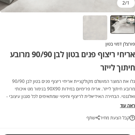
2
/
1
פורצלן דמוי בטון
אריחי ריצוף פנים בטון לבן 90/90 מרובע
חיתוך לייזר
גלו את המוצר המושלם מקולקציית אריחי ריצוף פנים בטון לבן 90/90
מרובע חיתוך לייזר. אריח פרימיום במידות 90X90 בגימור מט איכותי
ואלגנטי. הבחירה האידיאלית לריצוף וחיפוי שמתאימים לכל סגנון עיצובי -
החל ממראה אורבני נקי ועד לעיצוב כפרי עדין. השילוב המושלם בין
ראה עוד
אסתטיקה ועמידות לשנים רבות.
קבל הצעת מחיר
שתף