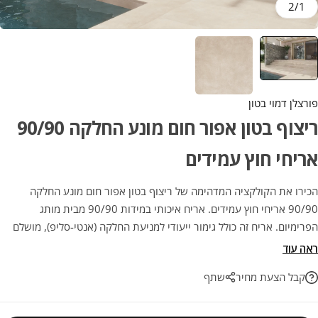
2
/
1
פורצלן דמוי בטון
ריצוף בטון אפור חום מונע החלקה 90/90
אריחי חוץ עמידים
הכירו את הקולקציה המדהימה של ריצוף בטון אפור חום מונע החלקה
90/90 אריחי חוץ עמידים. אריח איכותי במידות 90/90 מבית מותג
הפרימיום. אריח זה כולל גימור ייעודי למניעת החלקה (אנטי-סליפ), מושלם
לעיצוב חוץ, מרפסות, בריכות וגינות ללא פשרות על הבטיחות. השילוב
ראה עוד
האידיאלי בין אסתטיקה ועמידות, לשדרוג הפרויקט הבא שלכם בהתאמה
קבל הצעת מחיר
שתף
מושלמת.