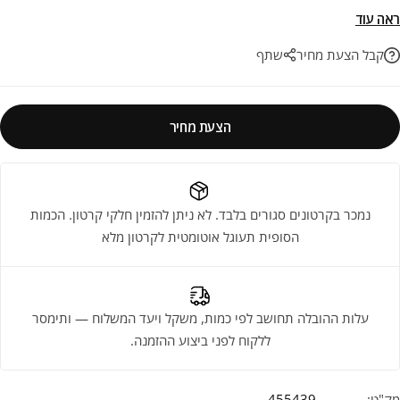
של ממש בחלל (קיר כוח), מושלם למי שרוצה להעיז ולהעניק אופי שאין לאף
ראה עוד
אחד אחר למקלחת, למטבח או לפינת האוכל. בחירה מנצחת לעיצוב חכם
קבל הצעת מחיר
שתף
ועמיד לאורך שנים.
הצעת מחיר
נמכר בקרטונים סגורים בלבד. לא ניתן להזמין חלקי קרטון. הכמות
הסופית תעוגל אוטומטית לקרטון מלא
עלות ההובלה תחושב לפי כמות, משקל ויעד המשלוח — ותימסר
ללקוח לפני ביצוע ההזמנה.
מק"ט:
455439