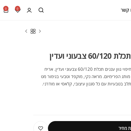
0
0
 קשר
וני ועדין
הכירו את הקולקציה היוקרתית של קרמיקה לחיפוי גוון עננים תכלת 60/120 צבעוני ועדין. אריח
יוחד המגיע במידות 60X120 מבית מותג הפרימיום. מראה נקי, מוקפד וטבעי בגימור מט
לב בטבעיות עם כל סגנון עיצובי, קלאסי או מודרני.
 מחיר