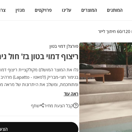
המותגים
המוצרים
עלינו
פרויקטים
מגזין
צרו
ר
פורצלן דמוי בטון
ריצוף דמוי בטון בז' חול גימור לפאטו 20
ומתוחכמת, ומשלב את היתרונות של מראה מט
לחללים סופר-מודרניים. השילוב המושלם בין 
ראה עוד
קבל הצעת מחיר
שתף
הצעת