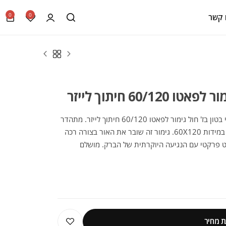
0
0
 קשר
60/1 חיתוך לייזר
גלו את המוצר המושלם מקולקציית ריצוף דמוי בטון בז' חול גימור לפאטו 60/120 חיתוך לייזר. מתהדר
בגימור חצי-מבריק (לפאטו - Lapatto) מרהיב במידות 60X120. גימור זה שובר את האור בצורה רכה
 פרקטי עם הנגיעה היוקרתית של הברק. מושלם
אסתטיקה ועמידות לשנים רבות.
 מחיר