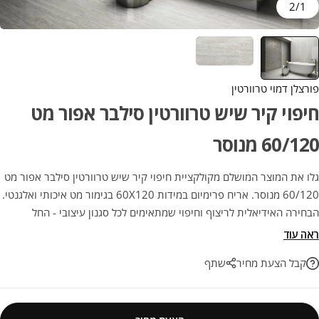
2
/
1
פורצלן דמוי טרוורטין
חיפוי קיר שיש טרוורטין סילבר אפור מט
60/120 מנוסר
גלו את המוצר המושלם מקולקציית חיפוי קיר שיש טרוורטין סילבר אפור מט
60/120 מנוסר. אריח פרימיום במידות 60X120 בגימור מט איכותי ואלגנטי.
הבחירה האידיאלית לריצוף וחיפוי שמתאימים לכל סגנון עיצובי - החל
ממראה אורבני נקי ועד לעיצוב כפרי עדין. השילוב המושלם בין אסתטיקה
ראה עוד
ועמידות לשנים רבות.
קבל הצעת מחיר
שתף