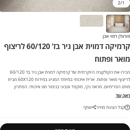
2
/
1
פורצלן דמוי אבן
קרמיקה דמוית אבן גיר בז' 60/120 לריצוף
מואר ופתוח
הכירו את הקולקציה היוקרתית של קרמיקה דמוית אבן גיר בז' 60/120
לריצוף מואר ופתוח. אריח איכותי במיוחד המגיע במידות 60X120 מבית
מותג הפרימיום. מראה נקי, מוקפד וטבעי בגימור מט איכותי. הפתרון
האידיאלי לחיפוי וריצוף שמשתלב בטבעיות עם כל סגנון עיצובי, קלאסי או
ראה עוד
מודרני. בחירה מנצחת לעיצוב חכם ועמיד לאורך שנים.
קבל הצעת מחיר
שתף