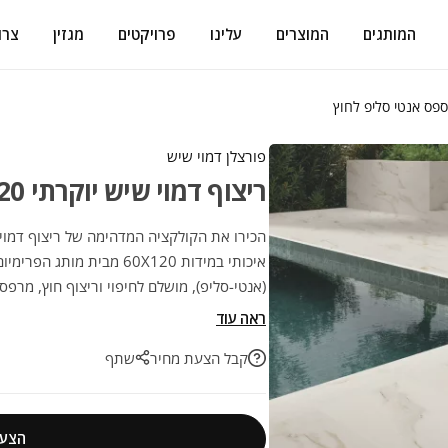
המותגים
המוצרים
עלינו
פרויקטים
מגזין
צרו
פורצלן דמוי שיש
ריצוף דמוי שיש יוקרתי 60/120 מחוספס אנטי סליפ לחוץ
איכותי במידות 60X120 מבית
(אנטי-סליפ), מושלם לחיפוי וריצוף חוץ, מרפס
מקסימלית. השילוב המושלם בין אסתטיקה מרש
ראה עוד
קבל הצעת מחיר
שתף
הצעת