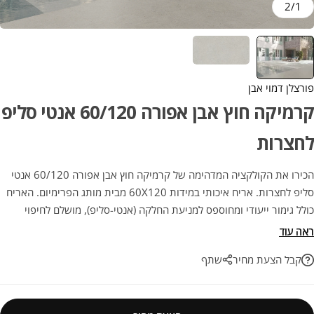
2
/
1
פורצלן דמוי אבן
קרמיקה חוץ אבן אפורה 60/120 אנטי סליפ
לחצרות
הכירו את הקולקציה המדהימה של קרמיקה חוץ אבן אפורה 60/120 אנטי
סליפ לחצרות. אריח איכותי במידות 60X120 מבית מותג הפרימיום. האריח
כולל גימור ייעודי ומחוספס למניעת החלקה (אנטי-סליפ), מושלם לחיפוי
וריצוף חוץ, מרפסות, בריכות שחייה וגינות תוך שמירה על בטיחות
ראה עוד
מקסימלית. השילוב המושלם בין אסתטיקה מרשימה ועמידות יוצאת דופן
קבל הצעת מחיר
שתף
לאורך שנים.