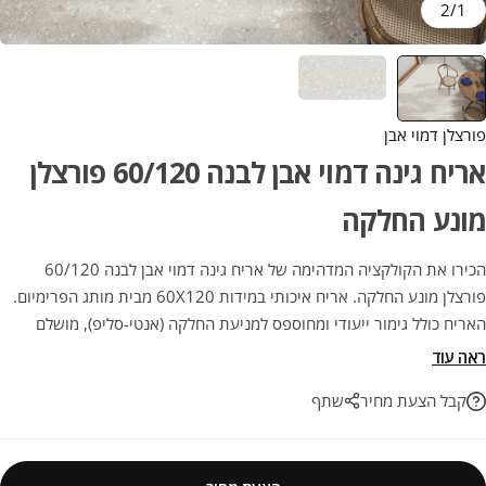
2
/
1
פורצלן דמוי אבן
אריח גינה דמוי אבן לבנה 60/120 פורצלן
מונע החלקה
הכירו את הקולקציה המדהימה של אריח גינה דמוי אבן לבנה 60/120
פורצלן מונע החלקה. אריח איכותי במידות 60X120 מבית מותג הפרימיום.
האריח כולל גימור ייעודי ומחוספס למניעת החלקה (אנטי-סליפ), מושלם
לחיפוי וריצוף חוץ, מרפסות, בריכות שחייה וגינות תוך שמירה על בטיחות
ראה עוד
מקסימלית. השילוב המושלם בין אסתטיקה מרשימה ועמידות יוצאת דופן
קבל הצעת מחיר
שתף
לאורך שנים.