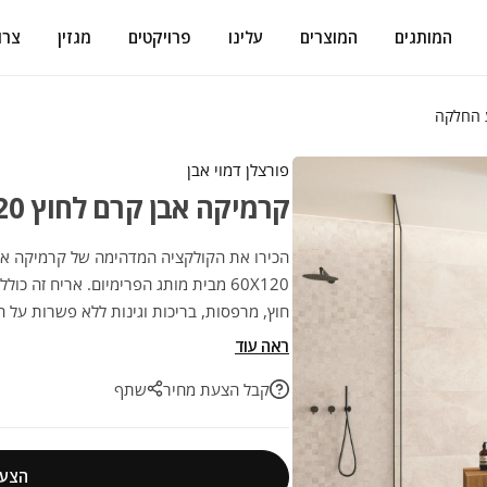
המותגים
המוצרים
עלינו
פרויקטים
מגזין
צרו
פורצלן דמוי אבן
קרמיקה אבן קרם לחוץ 60/120 מונע החלקה
60X120 מבית מותג הפרימיום. אריח זה כ
חוץ, מרפסות, בריכות וגינות ללא פשרות על ה
לשדרוג הפרויקט הבא שלכם בהתאמה מושלמ
ראה עוד
קבל הצעת מחיר
שתף
הצעת