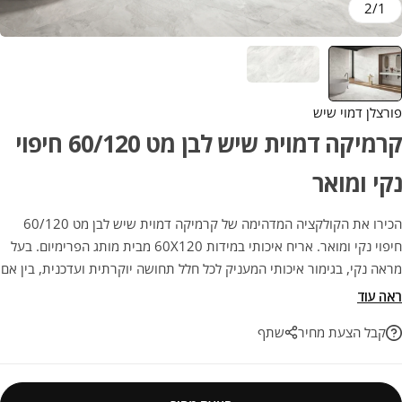
2
/
1
פורצלן דמוי שיש
קרמיקה דמוית שיש לבן מט 60/120 חיפוי
נקי ומואר
הכירו את הקולקציה המדהימה של קרמיקה דמוית שיש לבן מט 60/120
חיפוי נקי ומואר. אריח איכותי במידות 60X120 מבית מותג הפרימיום. בעל
מראה נקי, בגימור איכותי המעניק לכל חלל תחושה יוקרתית ועדכנית, בין אם
לחיפוי או לריצוף מודרני. השילוב האידיאלי בין אסתטיקה ועמידות, לשדרוג
ראה עוד
הפרויקט הבא שלכם בהתאמה מושלמת.
קבל הצעת מחיר
שתף