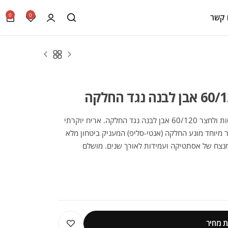
0
0
 קשר
גלו את הקולקציה המרהיבה של ריצוף למרפסות ולחצר 60/120 אבן לבנה נגד החלקה. אריח יוקרתי
60,4X120, מבית המותג APE. גימור מיוחד מונע החלקה (אנטי-סליפ) המעניק ביטחון מלא
מנצח של אסתטיקה ועמידות לאורך שנים. מושלם
 מחיר