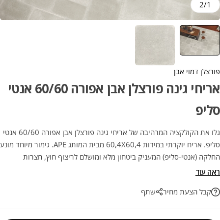
2
/
1
פורצלן דמוי אבן
אריחי גינה פורצלן אבן אפורה 60/60 אנטי
סליפ
גלו את הקולקציה המרהיבה של אריחי גינה פורצלן אבן אפורה 60/60 אנטי
סליפ. אריח יוקרתי במידות 60,4X60,4 מבית המותג APE. גימור מיוחד מונע
החלקה (אנטי-סליפ) המעניק ביטחון מלא ומושלם לריצוף חוץ, חצרות
ומרפסות. שילוב מנצח של אסתטיקה ועמידות לאורך שנים. מושלם
ראה עוד
לפרויקטים ושדרוג הבית!
קבל הצעת מחיר
שתף