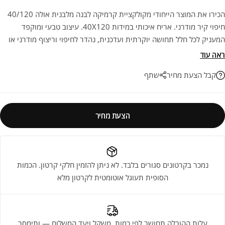
הכירו את המוצר הייחודי מקולקציית קרמיקה לבנה מלבנית אולה 40/120
חיפוי קיר מודרני. אריח איכותי במידות 40X120. עיצוב טבעי ומוקפד
המעניק לכל חלל תחושה יוקרתית ועדכנית, נהדר לחיפוי וריצוף מודרני או
כפרי. הבחירה המושלמת לשדרוג הפרויקט שלכם עם עמידות ואסתטיקה
ראה עוד
לשנים רבות.
קבל הצעת מחיר
שתף
הצעת מחיר
נמכר בקרטונים סגורים בלבד. לא ניתן להזמין חלקי קרטון. הכמות
הסופית תעוגל אוטומטית לקרטון מלא
עלות ההובלה תחושב לפי כמות, משקל ויעד המשלוח — ותימסר