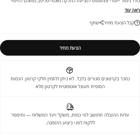
כולל גימור ייעודי ומחוספס למניעת החלקה (אנטי-סליפ), מושלם לחיפוי
וריצוף חוץ, מרפסות, בריכות שחייה וגינות תוך שמירה על בטיחות
ראה עוד
מקסימלית. השילוב המושלם בין אסתטיקה מרשימה ועמידות יוצאת דופן
קבל הצעת מחיר
שתף
לאורך שנים.
הצעת מחיר
נמכר בקרטונים סגורים בלבד. לא ניתן להזמין חלקי קרטון. הכמות
הסופית תעוגל אוטומטית לקרטון מלא
עלות ההובלה תחושב לפי כמות, משקל ויעד המשלוח — ותימסר
ללקוח לפני ביצוע ההזמנה.