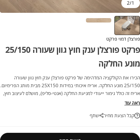
2
/
1
פורצלן דמוי פרקט
פרקט פורצלן ענק חוץ גוון שעורה 25/150
מונע החלקה
הכירו את הקולקציה המדהימה של פרקט פורצלן ענק חוץ גוון שעורה
25/150 מונע החלקה. אריח איכותי במידות 25X150 מבית מותג הפרימיום.
אריח זה כולל גימור ייעודי למניעת החלקה (אנטי-סליפ), מושלם לעיצוב חוץ,
מרפסות, בריכות וגינות ללא פשרות על הבטיחות. השילוב האידיאלי בין
ראה עוד
אסתטיקה ועמידות, לשדרוג הפרויקט הבא שלכם בהתאמה מושלמת.
קבל הצעת מחיר
שתף