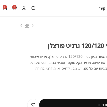
0
0
 קשר
לן
הכירו את הקולקציה היוקרתית של ריצוף קוטו אפור בטון כפרי 120/120 גרניט פורצלן. אריח איכותי
דות 120X120 מבית מותג הפרימיום. מראה נקי, מוקפד וטבעי בגימור מט איכותי.
יות עם כל סגנון עיצובי, קלאסי או מודרני. בחירה
 מחיר