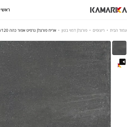
ראשי
עמוד הבית
ריצופים
פורצלן דמוי בטון
אריח פורצלן גרפיט אפור כהה 120/120 למראה אורבני