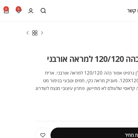
0
0
 קשר
אורבני
הכירו את הקולקציה הייחודית של אריח פורצלן גרפיט אפור כהה 120/120 למראה אורבני. אריח
איכותי מבית מותג הפרימיום, המגיע במידות 120X120. מעניק מראה נקי, חמים וטבעי בגימור מט
ה קלאסי שלעולם לא מתיישן. פתרון עיצובי מנצח לשדרוג
 מחיר