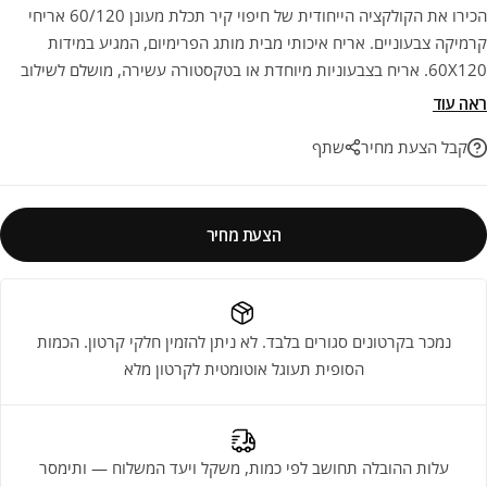
הכירו את הקולקציה הייחודית של חיפוי קיר תכלת מעונן 60/120 אריחי
קרמיקה צבעוניים. אריח איכותי מבית מותג הפרימיום, המגיע במידות
60X120. אריח בצבעוניות מיוחדת או בטקסטורה עשירה, מושלם לשילוב
טאצ' אישי וייחודי בחדרי רחצה, מטבחים וחללים מעוצבים. פתרון עיצובי
ראה עוד
מנצח לשדרוג הפרויקט הבא שלכם בהתאמה מושלמת.
קבל הצעת מחיר
שתף
הצעת מחיר
נמכר בקרטונים סגורים בלבד. לא ניתן להזמין חלקי קרטון. הכמות
הסופית תעוגל אוטומטית לקרטון מלא
עלות ההובלה תחושב לפי כמות, משקל ויעד המשלוח — ותימסר