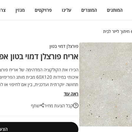
המותגים
המוצרים
עלינו
פרויקטים
מגזין
צרו
פורצלן דמוי בטון
אריח פורצלן דמוי בטון אפור 60/120 חיתוך לייזר 
איכותי במידות 60X120 מבית
תחושה יוקרתית ועדכנית, בין אם לחיפוי או לר
לשדרוג הפרויקט הבא שלכם בהתאמה מושלמ
ראה עוד
קבל הצעת מחיר
שתף
הצעת