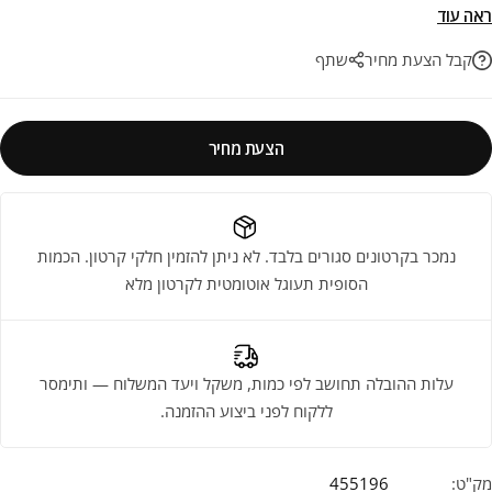
ועדכנית, בין אם לחיפוי קירות או לריצוף מודרני בבית. השילוב המושלם בין
ראה עוד
אסתטיקה מרשימה ועמידות יוצאת דופן לאורך שנים.
קבל הצעת מחיר
שתף
הצעת מחיר
נמכר בקרטונים סגורים בלבד. לא ניתן להזמין חלקי קרטון. הכמות
הסופית תעוגל אוטומטית לקרטון מלא
עלות ההובלה תחושב לפי כמות, משקל ויעד המשלוח — ותימסר
ללקוח לפני ביצוע ההזמנה.
מק"ט:
455196