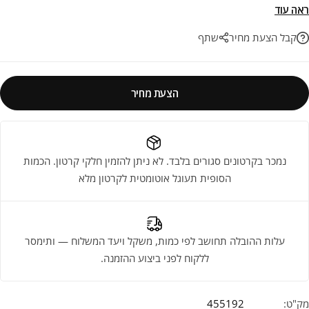
אם לחיפוי קירות או לריצוף מודרני בבית. השילוב המושלם בין אסתטיקה
ראה עוד
מרשימה ועמידות יוצאת דופן לאורך שנים.
קבל הצעת מחיר
שתף
הצעת מחיר
נמכר בקרטונים סגורים בלבד. לא ניתן להזמין חלקי קרטון. הכמות
הסופית תעוגל אוטומטית לקרטון מלא
עלות ההובלה תחושב לפי כמות, משקל ויעד המשלוח — ותימסר
ללקוח לפני ביצוע ההזמנה.
מק"ט:
455192