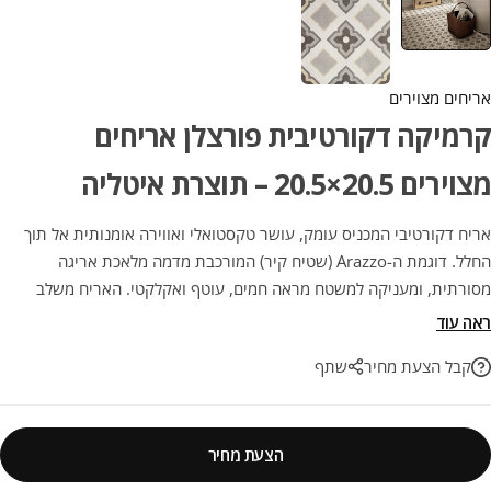
אריחים מצוירים
קרמיקה דקורטיבית פורצלן אריחים
מצוירים 20.5×20.5 – תוצרת איטליה
אריח דקורטיבי המכניס עומק, עושר טקסטואלי ואווירה אומנותית אל תוך
החלל. דוגמת ה-Arazzo (שטיח קיר) המורכבת מדמה מלאכת אריגה
מסורתית, ומעניקה למשטח מראה חמים, עוטף ואקלקטי. האריח משלב
בצורה מושלמת את היופי והנוכחות המרשימה של טקסטיל ואריחים עתיקים,
ראה עוד
יחד עם הפרקטיקה, העמידות הגבוהה וקלות הניקוי של גרניט פורצלן
קבל הצעת מחיר
שתף
מתקדם. אידיאלי ליצירת קיר מוקד או "שטיח" רצפה מרהיב שמושך את העין
ומעניק אופי ייחודי לכל חדר.
הצעת מחיר