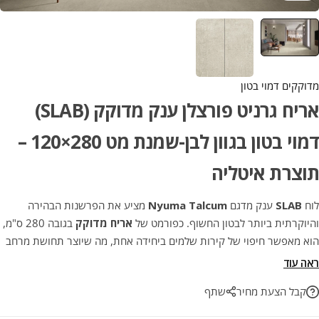
מדוקקים דמוי בטון
אריח גרניט פורצלן ענק מדוקק (SLAB)
דמוי בטון בגוון לבן-שמנת מט 280×120 –
תוצרת איטליה
לוח
SLAB
ענק מדגם
Nyuma Talcum
מציע את הפרשנות הבהירה
והיוקרתית ביותר לבטון החשוף. כפורמט של
אריח מדוקק
בגובה 280 ס"מ,
הוא מאפשר חיפוי של קירות שלמים ביחידה אחת, מה שיוצר תחושת מרחב
אינסופית ומראה רציף ומואר. הגוון הבהיר והטקסטורה הייחודית מעניקים
ראה עוד
לכל חלל אופי מודרני ואצילי, תוך שמירה על כל היתרונות הפרקטיים
קבל הצעת מחיר
שתף
והעמידות הגבוהה של גרניט פורצלן איטלקי מובחר.