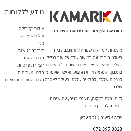
מידע ללקוחות
אודות קמריקה
חיים את העיצוב. זוכרים את השירות.
אולם התצוגה
מגזין
משפחת קמריקה שמחה להזמינכם לבקר
הצהרת נגישות
באולמות התצוגה במושב שדה אליעזר בגליל
תקנון האתר
העליון. יועצי העיצוב שלנו, ישמחו לסייע לכם
הצהרת פרטיות
בתכנון, התאמה וליווי מקצועי ואישי, שיתאימו
תקנון משלוחים
לצרכים שלכם, לתקציב שלכם ובעיקר לאהבה
תקנון החזרות וביטולים
שלכם.
לנוחיותכם במקום, מעצבי פנים, עם שירות
הדמיות לתכנון ביתכם.
שדה אליעזר | גליל עליון
072-395-3023