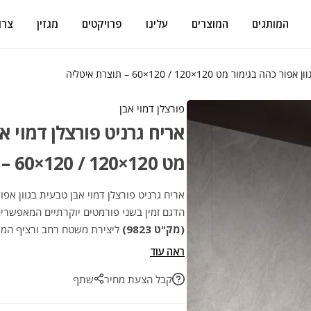
המותגים
המוצרים
עלינו
פרויקטים
מגזין
צרו
ר מט 120×120 / 120×60 – תוצרת איטליה
פורצלן דמוי אבן
אריח גרניט פורצלן דמוי א
מט 120×120 / 120×60 – תוצרת איטליה
אריח גרניט פורצלן דמוי אבן טבעית בגוון אפו
הדגם זמין בשני פורמטים יוקרתיים המאפשרי
(מק"ט 9823)
ליצירת משטח רחב ורציף המד
9842)
ראה עוד
של האבן, מה שמעניק לכל חלל מראה אותנטי ו
קבל הצעת מחיר
שתף