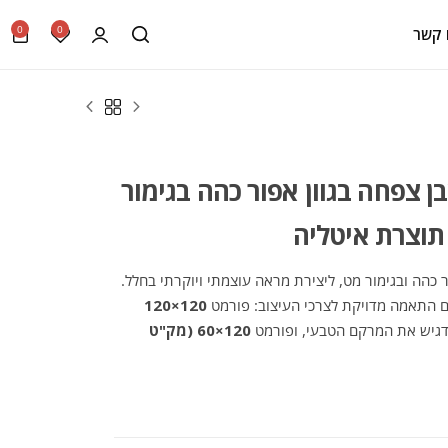
0
0
 קשר
בן צפחה בגוון אפור כהה בגימור
ר כהה ובגימור מט, ליצירת מראה עוצמתי ויוקרתי בחלל.
ם התאמה מדויקת לצרכי העיצוב: פורמט
120×120
גיש את המרקם הטבעי, ופורמט
120×60 (מק"ט
לפריסה מאוזנת ודינמית. סדרת ה-Motley מצטיינת בשחזור מדויק של הטקסטורות המורכבות
מודרני עם עמידות גבוהה לאורך שנים.