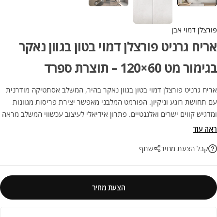
פורצלן דמוי אבן
אריח גרניט פורצלן דמוי בטון בגוון נאקר
בגימור מט 60×120 – תוצרת ספרד
אריח גרניט פורצלן דמוי בטון בגוון נאקר בהיר, המשלב אסתטיקה מודרנית
עם תחושת רוגע וניקיון. הפורמט המלבני מאפשר יצירת פריסות מגוונות
ומדגיש קווים ישרים ואלגנטיים. פתרון אידיאלי לעיצוב עכשווי המשלב מראה
בטון מינימליסטי עם עמידות גבוהה ותחזוקה קלה
ראה עוד
קבל הצעת מחיר
שתף
הצעת מחיר