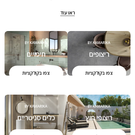
‬שנה:‭
ראו עוד
‬להם‭ ‬את‭ ‬המוצרים,‭ ‬שיהפכו‭ ‬את‭ ‬ביתם‭ ‬ליצירה,‭ ‬ממנה‭ ‬יהנו‭ ‬יום יום,
שנים‭ ‬רבות.‭ ‬
הכל מתחיל באהבה גדולה שמושרשת במקום מהמשפחה. צוות
קמריקה שמח להיות קשוב לצרכים שלכם ולהעניק כל פעם מחדש
BY KAMARIKA
BY KAMARIKA
הסבר על איכות המוצרים, ההבדל בינהם והיכולת להתאים ולחבר
ריצופים
חיפויים
בין הסגנונות, העיצובים והמוצרים.
הדרך שלנו היא חלק בלתי נפרד מהערכים שלנו כחברה, כאנשים,
כמשפחה.
צפו בקולקציות
צפו בקולקציות
BY KAMARIKA
BY KAMARIKA
ריצופי חוץ
כלים סניטריים