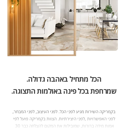
הכל מתחיל באהבה גדולה​.
שמרחפת בכל פינה באולמות התצוגה.
בקמריקה‭ ‬השירות‭
‬אמות‭ ‬מידה‭ ‬ברורות,‭‬‭ ‬שמובילות‭ ‬את‭ ‬המקום‭ ‬להצלחה‭ ‬כבר‭ ‬30 ‭