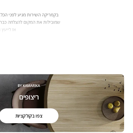
בקמריקה‭ ‬השירות‭
‬שמובילות‭ ‬את‭ ‬המקום‭ ‬להצלחה‭ ‬כבר‭ ‬30 ‭ ‬שנה:‭
‬אז‭ ‬לייעץ‭ ‬ולהתאים‭ ‬להם‭ ‬את‭ ‬המוצרים,‭ ‬שיהפכו‭ ‬את‭ ‬ביתם‭ ‬ליצירה,‭ ‬ממנה‭ ‬יהנו‭ ‬יום יום, שנים‭ ‬רבות.‭ ‬
הכל מתחיל באהבה גדולה שמושרש
המו
BY KAMARIKA
ריצופים
צפו בקולקציות