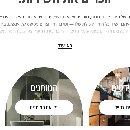
 של חיבורים, סגנונות, חומרים וצבעים, היוצרים חוויה עיצובית עשירה עם א
הבה שלו, כל אחד והיכולת שלו — וכולנו יחד יוצרים פסיפס של אנשים, בתים
 ניצבים מדי יום בפני אתגר חדש — לחבר בין הדמיון ליצירה, בין רעיון למצ
ה וחדשנות עיצובית, הפכה את קמריקה לאחת החברות המשמעותיות והמובילו
ראו עוד
ל בסיס שבועי ומעניק ללקוחות ולמעצבים חוויה מעצימה, מרגשת ויצירתית.
ך שלנו בעולם העיצוב החלה לפני כשלושה עשורים, מתוך אהבה אמיתית לבי
התאמץ יותר מאחרים כדי להגשים חלום — להפוך למרכז עיצוב משמעותי, מקו
לאדריכלים ולבונים בכל רחבי הארץ.
לסביבה הפכה את קמריקה לחלק בלתי נפרד ממשפחות רבות בישראל, שנהנות 
יקטים
המותגים
ומהשירות האנושי שמלווה אותן לאורך השנים.
 השירותי שלנו הוא אבן יסוד להצלחה — במישור האישי, המשפחתי והעסקי כ
רויקטיים
גלו את המותגים