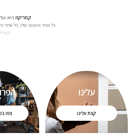
קמריקה
היא עולם
כל אחד והטעם שלו, כל אחד והא
קמריקה
היכולת לשלב בין חזון, טכנולוגי
ע
הדר
כתושבי הגליל, ידענו שעלינו ל
האהבה שלנו לעיצוב, לאנשים ו
עלינו
הפרו
החזון
קצת עלינו
צפו בפ