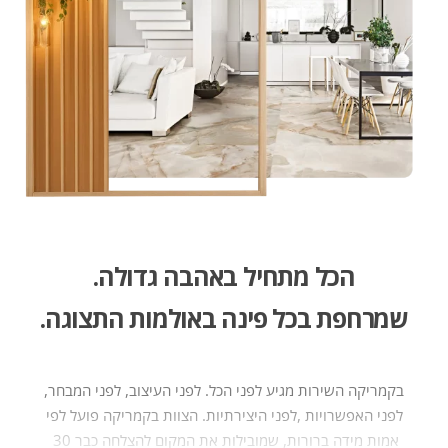
הכל מתחיל באהבה גדולה​.
שמרחפת בכל פינה באולמות התצוגה.
בקמריקה‭ ‬השירות‭
‬אמות‭ ‬מידה‭ ‬ברורות,‭‬‭ ‬שמובילות‭ ‬את‭ ‬המקום‭ ‬להצלחה‭ ‬כבר‭ ‬30 ‭