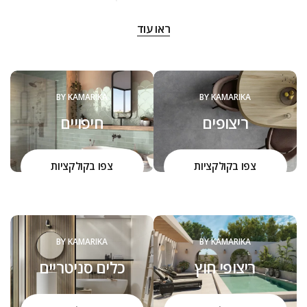
‬שנה:‭
ראו עוד
‬להם‭ ‬את‭ ‬המוצרים,‭ ‬שיהפכו‭ ‬את‭ ‬ביתם‭ ‬ליצירה,‭ ‬ממנה‭ ‬יהנו‭ ‬יום יום,
שנים‭ ‬רבות.‭ ‬
הכל מתחיל באהבה גדולה שמושרשת במקום מהמשפחה. צוות
קמריקה שמח להיות קשוב לצרכים שלכם ולהעניק כל פעם מחדש
BY KAMARIKA
BY KAMARIKA
הסבר על איכות המוצרים, ההבדל בינהם והיכולת להתאים ולחבר
ריצופים
חיפויים
בין הסגנונות, העיצובים והמוצרים.
הדרך שלנו היא חלק בלתי נפרד מהערכים שלנו כחברה, כאנשים,
כמשפחה.
צפו בקולקציות
צפו בקולקציות
BY KAMARIKA
BY KAMARIKA
ריצופי חוץ
כלים סניטריים