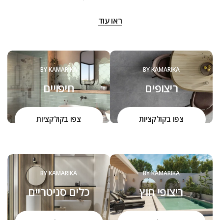
‬שנה:‭
ראו עוד
‬להם‭ ‬את‭ ‬המוצרים,‭ ‬שיהפכו‭ ‬את‭ ‬ביתם‭ ‬ליצירה,‭ ‬ממנה‭ ‬יהנו‭ ‬יום יום,
שנים‭ ‬רבות.‭ ‬
הכל מתחיל באהבה גדולה שמושרשת במקום מהמשפחה. צוות
קמריקה שמח להיות קשוב לצרכים שלכם ולהעניק כל פעם מחדש
BY KAMARIKA
BY KAMARIKA
הסבר על איכות המוצרים, ההבדל בינהם והיכולת להתאים ולחבר
ריצופים
חיפויים
בין הסגנונות, העיצובים והמוצרים.
הדרך שלנו היא חלק בלתי נפרד מהערכים שלנו כחברה, כאנשים,
כמשפחה.
צפו בקולקציות
צפו בקולקציות
BY KAMARIKA
BY KAMARIKA
ריצופי חוץ
כלים סניטריים