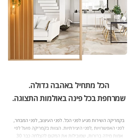
הכל מתחיל באהבה גדולה​.
שמרחפת בכל פינה באולמות התצוגה.
בקמריקה‭ ‬השירות‭
‬אמות‭ ‬מידה‭ ‬ברורות,‭‬‭ ‬שמובילות‭ ‬את‭ ‬המקום‭ ‬להצלחה‭ ‬כבר‭ ‬30 ‭