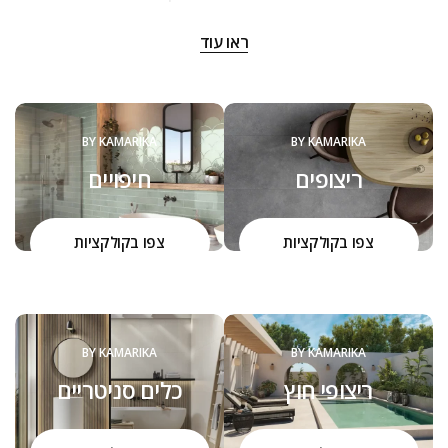
‬שנה:‭
ראו עוד
‬להם‭ ‬את‭ ‬המוצרים,‭ ‬שיהפכו‭ ‬את‭ ‬ביתם‭ ‬ליצירה,‭ ‬ממנה‭ ‬יהנו‭ ‬יום יום,
שנים‭ ‬רבות.‭ ‬
הכל מתחיל באהבה גדולה שמושרשת במקום מהמשפחה. צוות
קמריקה שמח להיות קשוב לצרכים שלכם ולהעניק כל פעם מחדש
BY KAMARIKA
BY KAMARIKA
הסבר על איכות המוצרים, ההבדל בינהם והיכולת להתאים ולחבר
ריצופים
חיפויים
בין הסגנונות, העיצובים והמוצרים.
הדרך שלנו היא חלק בלתי נפרד מהערכים שלנו כחברה, כאנשים,
כמשפחה.
צפו בקולקציות
צפו בקולקציות
BY KAMARIKA
BY KAMARIKA
ריצופי חוץ
כלים סניטריים