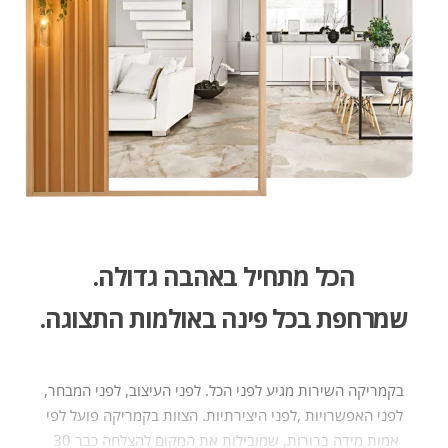
הכל מתחיל באהבה גדולה​.
שמרחפת בכל פינה באולמות התצוגה.
בקמריקה‭ ‬השירות‭
‬אמות‭ ‬מידה‭ ‬ברורות,‭‬‭ ‬שמובילות‭ ‬את‭ ‬המקום‭ ‬להצלחה‭ ‬כבר‭ ‬30 ‭