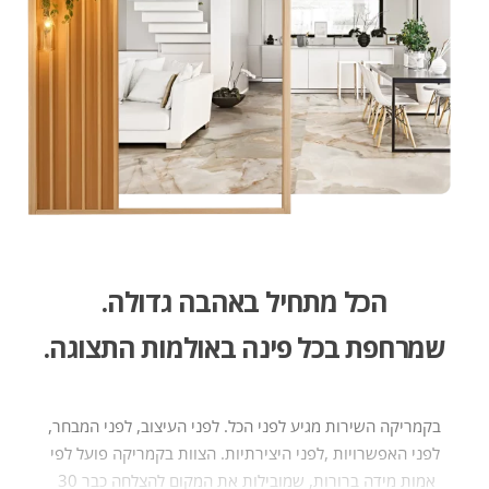
הכל מתחיל באהבה גדולה​.
שמרחפת בכל פינה באולמות התצוגה.
בקמריקה‭ ‬השירות‭
‬אמות‭ ‬מידה‭ ‬ברורות,‭‬‭ ‬שמובילות‭ ‬את‭ ‬המקום‭ ‬להצלחה‭ ‬כבר‭ ‬30 ‭