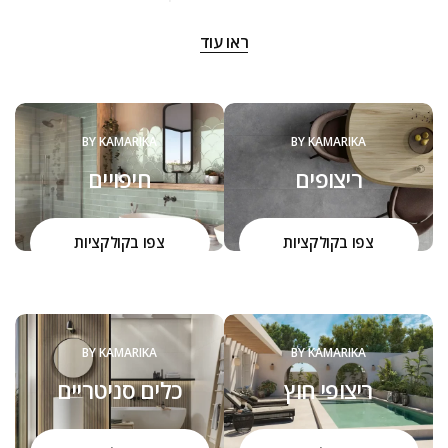
‬שנה:‭
ראו עוד
‬להם‭ ‬את‭ ‬המוצרים,‭ ‬שיהפכו‭ ‬את‭ ‬ביתם‭ ‬ליצירה,‭ ‬ממנה‭ ‬יהנו‭ ‬יום יום,
שנים‭ ‬רבות.‭ ‬
הכל מתחיל באהבה גדולה שמושרשת במקום מהמשפחה. צוות
קמריקה שמח להיות קשוב לצרכים שלכם ולהעניק כל פעם מחדש
BY KAMARIKA
BY KAMARIKA
הסבר על איכות המוצרים, ההבדל בינהם והיכולת להתאים ולחבר
ריצופים
חיפויים
בין הסגנונות, העיצובים והמוצרים.
הדרך שלנו היא חלק בלתי נפרד מהערכים שלנו כחברה, כאנשים,
כמשפחה.
צפו בקולקציות
צפו בקולקציות
BY KAMARIKA
BY KAMARIKA
ריצופי חוץ
כלים סניטריים