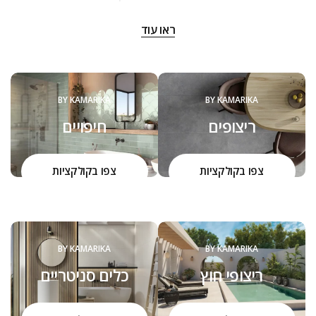
‬שנה:‭
ראו עוד
‬להם‭ ‬את‭ ‬המוצרים,‭ ‬שיהפכו‭ ‬את‭ ‬ביתם‭ ‬ליצירה,‭ ‬ממנה‭ ‬יהנו‭ ‬יום יום,
שנים‭ ‬רבות.‭ ‬
הכל מתחיל באהבה גדולה שמושרשת במקום מהמשפחה. צוות
קמריקה שמח להיות קשוב לצרכים שלכם ולהעניק כל פעם מחדש
BY KAMARIKA
BY KAMARIKA
הסבר על איכות המוצרים, ההבדל בינהם והיכולת להתאים ולחבר
ריצופים
חיפויים
בין הסגנונות, העיצובים והמוצרים.
הדרך שלנו היא חלק בלתי נפרד מהערכים שלנו כחברה, כאנשים,
כמשפחה.
צפו בקולקציות
צפו בקולקציות
BY KAMARIKA
BY KAMARIKA
ריצופי חוץ
כלים סניטריים