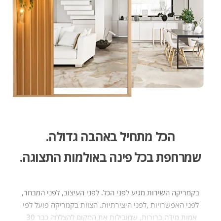
הכל מתחיל באהבה גדולה​.
שמרחפת בכל פינה באולמות התצוגה.
בקמריקה‭ ‬השירות‭
‬אמות‭ ‬מידה‭ ‬ברורות,‭‬‭ ‬שמובילות‭ ‬את‭ ‬המקום‭ ‬להצלחה‭ ‬כבר‭ ‬30 ‭