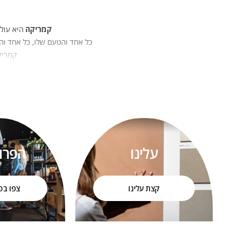
קמריקה
היא עולם
כל אחד והטעם שלו, כל אחד והא
קמריקה
היכולת לשלב בין חזון, טכנולוגי
ע
הדר
כתושבי הגליל, ידענו שעלינו ל
האהבה שלנו לעיצוב, לאנשים ו
עלינו
הפרו
החזון
קצת עלינו
צפו בפ