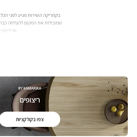
בקמריקה‭ ‬השירות‭
‬שמובילות‭ ‬את‭ ‬המקום‭ ‬להצלחה‭ ‬כבר‭ ‬30 ‭ ‬שנה:‭
‬אז‭ ‬לייעץ‭ ‬ולהתאים‭ ‬להם‭ ‬את‭ ‬המוצרים,‭ ‬שיהפכו‭ ‬את‭ ‬ביתם‭ ‬ליצירה,‭ ‬ממנה‭ ‬יהנו‭ ‬יום יום, שנים‭ ‬רבות.‭ ‬
הכל מתחיל באהבה גדולה שמושרש
המו
BY KAMARIKA
ריצופים
צפו בקולקציות