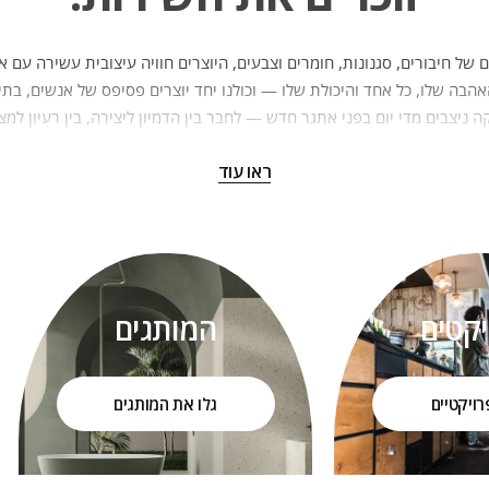
 של חיבורים, סגנונות, חומרים וצבעים, היוצרים חוויה עיצובית עשירה עם א
הבה שלו, כל אחד והיכולת שלו — וכולנו יחד יוצרים פסיפס של אנשים, בתים
 ניצבים מדי יום בפני אתגר חדש — לחבר בין הדמיון ליצירה, בין רעיון למצ
ה וחדשנות עיצובית, הפכה את קמריקה לאחת החברות המשמעותיות והמובילו
ראו עוד
ל בסיס שבועי ומעניק ללקוחות ולמעצבים חוויה מעצימה, מרגשת ויצירתית.
ך שלנו בעולם העיצוב החלה לפני כשלושה עשורים, מתוך אהבה אמיתית לבי
התאמץ יותר מאחרים כדי להגשים חלום — להפוך למרכז עיצוב משמעותי, מקו
לאדריכלים ולבונים בכל רחבי הארץ.
לסביבה הפכה את קמריקה לחלק בלתי נפרד ממשפחות רבות בישראל, שנהנות 
יקטים
המותגים
ומהשירות האנושי שמלווה אותן לאורך השנים.
 השירותי שלנו הוא אבן יסוד להצלחה — במישור האישי, המשפחתי והעסקי כ
רויקטיים
גלו את המותגים