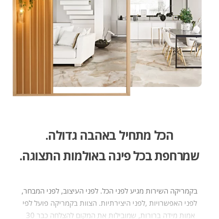
הכל מתחיל באהבה גדולה​.
שמרחפת בכל פינה באולמות התצוגה.
בקמריקה‭ ‬השירות‭
‬אמות‭ ‬מידה‭ ‬ברורות,‭‬‭ ‬שמובילות‭ ‬את‭ ‬המקום‭ ‬להצלחה‭ ‬כבר‭ ‬30 ‭