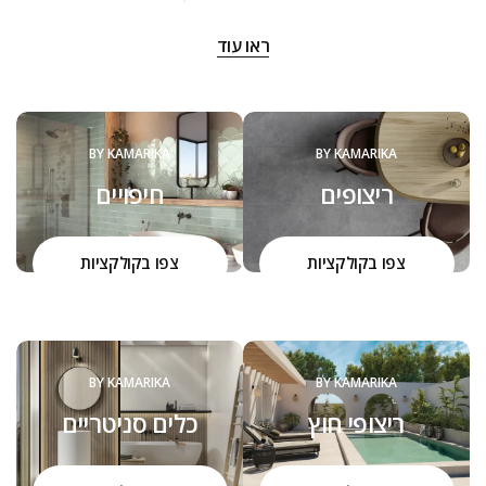
‬שנה:‭
ראו עוד
‬להם‭ ‬את‭ ‬המוצרים,‭ ‬שיהפכו‭ ‬את‭ ‬ביתם‭ ‬ליצירה,‭ ‬ממנה‭ ‬יהנו‭ ‬יום יום,
שנים‭ ‬רבות.‭ ‬
הכל מתחיל באהבה גדולה שמושרשת במקום מהמשפחה. צוות
קמריקה שמח להיות קשוב לצרכים שלכם ולהעניק כל פעם מחדש
BY KAMARIKA
BY KAMARIKA
הסבר על איכות המוצרים, ההבדל בינהם והיכולת להתאים ולחבר
ריצופים
חיפויים
בין הסגנונות, העיצובים והמוצרים.
הדרך שלנו היא חלק בלתי נפרד מהערכים שלנו כחברה, כאנשים,
כמשפחה.
צפו בקולקציות
צפו בקולקציות
BY KAMARIKA
BY KAMARIKA
ריצופי חוץ
כלים סניטריים