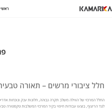
ראשי
פר
חלל ציבורי מרשים – תאורה טבעית 
החלל המרכזי של הווילה משלב תקרה גבוהה, חלונות ענק ונוכחות אדריכלית דרמטית. רצפת פורצלן גדול־מידה של KAMARIKA בגו
לצד הריצוף, בוצעו עבודות חיפוי בקיר המרכזי המשלבות טקסטורה טבע